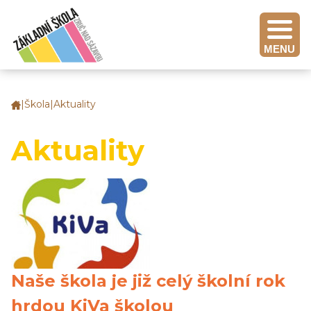
MENU
|
Škola
|
Aktuality
Základní
škola
Zruč
Aktuality
nad
Sázavou
Naše škola je již celý školní rok
hrdou KiVa školou