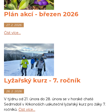
Plán akcí - březen 2026
27. 2. 2026
Číst více…
Lyžařský kurz - 7. ročník
26. 2. 2026
V týdnu od 21. února do 28. února se v horské chatě
Sedmidolí v Krkonoších uskutečnil lyžařský kurz pro žáky 7.
ročníků.
Číst více…