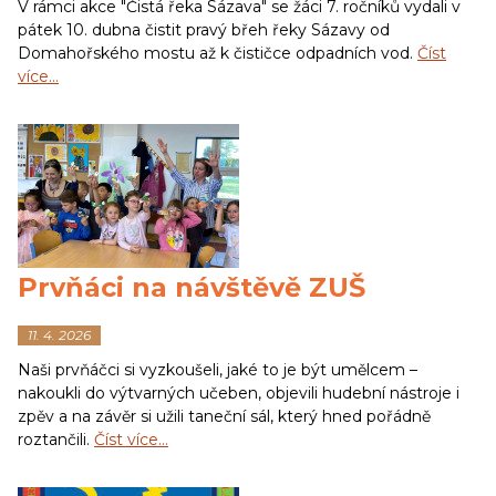
V rámci akce "Čistá řeka Sázava" se žáci 7. ročníků vydali v
pátek 10. dubna čistit pravý břeh řeky Sázavy od
Domahořského mostu až k čističce odpadních vod.
Číst
více…
Prvňáci na návštěvě ZUŠ
11. 4. 2026
Naši prvňáčci si vyzkoušeli, jaké to je být umělcem –
nakoukli do výtvarných učeben, objevili hudební nástroje i
zpěv a na závěr si užili taneční sál, který hned pořádně
roztančili.
Číst více…