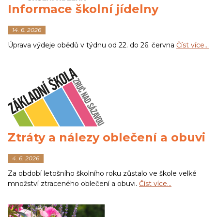
Informace školní jídelny
14. 6. 2026
Úprava výdeje obědů v týdnu od 22. do 26. června
Číst více…
Ztráty a nálezy oblečení a obuvi
4. 6. 2026
Za období letošního školního roku zůstalo ve škole velké
množství ztraceného oblečení a obuvi.
Číst více…