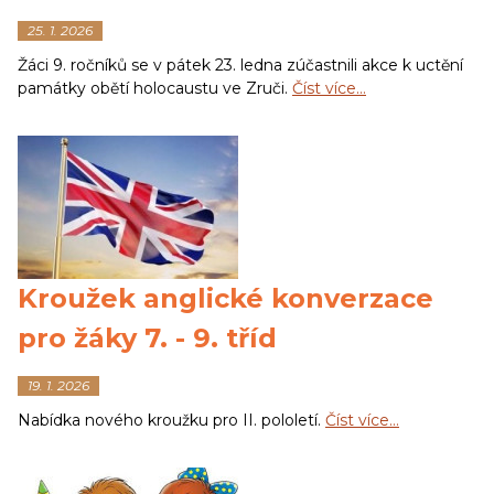
25. 1. 2026
Žáci 9. ročníků se v pátek 23. ledna zúčastnili akce k uctění
památky obětí holocaustu ve Zruči.
Číst více…
Kroužek anglické konverzace
pro žáky 7. - 9. tříd
19. 1. 2026
Nabídka nového kroužku pro II. pololetí.
Číst více…