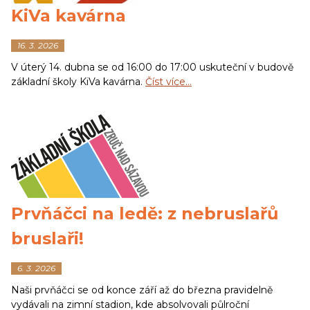
KiVa kavárna
16. 3. 2026
V úterý 14. dubna se od 16:00 do 17:00 uskuteční v budově
základní školy KiVa kavárna.
Číst více…
Prvňáčci na ledě: z nebruslařů
bruslaři!
6. 3. 2026
Naši prvňáčci se od konce září až do března pravidelně
vydávali na zimní stadion, kde absolvovali půlroční