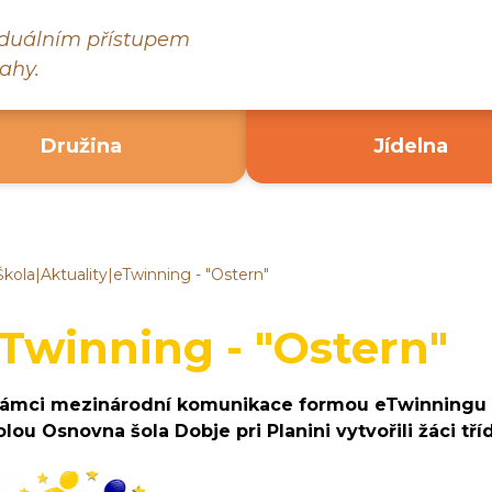
viduálním přístupem
ahy.
Družina
Jídelna
Škola
|
Aktuality
|
eTwinning - "Ostern"
ákladní
kola
ruč
Twinning - "Ostern"
ad
ázavou
rámci mezinárodní komunikace formou eTwinningu v
olou Osnovna šola Dobje pri Planini vytvořili žáci tř