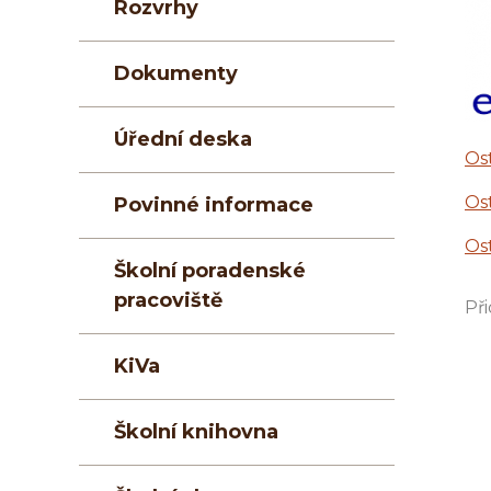
Rozvrhy
Dokumenty
Úřední deska
Os
Os
Povinné informace
Os
Školní poradenské
pracoviště
Při
KiVa
Školní knihovna