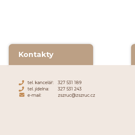
Kontakty
tel. kancelář:
327 531 189
tel. jídelna:
327 531 243
e-mail:
zszruc@zszruc.cz