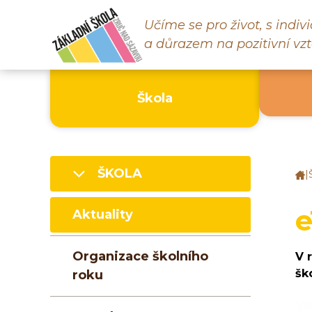
Učíme se pro život, s indi
a důrazem na pozitivní vzt
Škola
ŠKOLA
|
Z
š
Z
e
Aktuality
n
S
Organizace školního
V 
šk
roku