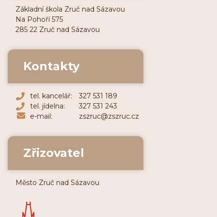
Základní škola Zruč nad Sázavou
Na Pohoří 575
285 22 Zruč nad Sázavou
Kontakty
tel. kancelář:
327 531 189
tel. jídelna:
327 531 243
e-mail:
zszruc@zszruc.cz
Zřizovatel
Město Zruč nad Sázavou