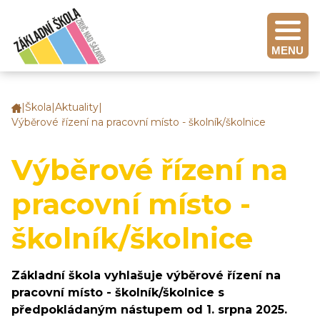
MENU
|
Škola
|
Aktuality
|
Základní
Výběrové řízení na pracovní místo - školník/školnice
škola
Zruč
nad
Výběrové řízení na
Sázavou
pracovní místo -
školník/školnice
Základní škola vyhlašuje výběrové řízení na
pracovní místo - školník/školnice s
předpokládaným nástupem od 1. srpna 2025.