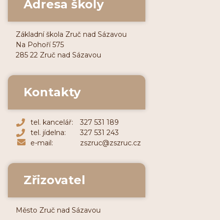
Adresa školy
Základní škola Zruč nad Sázavou
Na Pohoří 575
285 22 Zruč nad Sázavou
Kontakty
tel. kancelář:
327 531 189
tel. jídelna:
327 531 243
e-mail:
zszruc@zszruc.cz
Zřizovatel
Město Zruč nad Sázavou