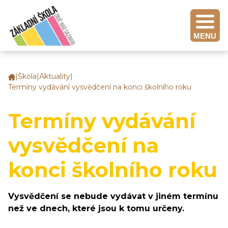
MENU
|
Škola
|
Aktuality
|
Základní
Termíny vydávání vysvědčení na konci školního roku
škola
Zruč
nad
Termíny vydávání
Sázavou
vysvědčení na
konci školního roku
Vysvědčení se nebude vydávat v jiném termínu
než ve dnech, které jsou k tomu určeny.