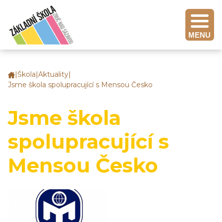
MENU
|
Škola
|
Aktuality
|
Základní
Jsme škola spolupracující s Mensou Česko
škola
Zruč
nad
Jsme škola
Sázavou
spolupracující s
Mensou Česko