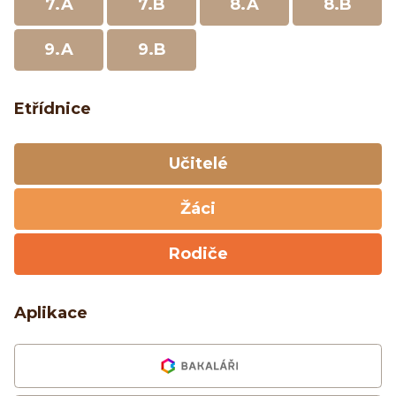
7.A
7.B
8.A
8.B
9.A
9.B
Etřídnice
Učitelé
Žáci
Rodiče
Aplikace