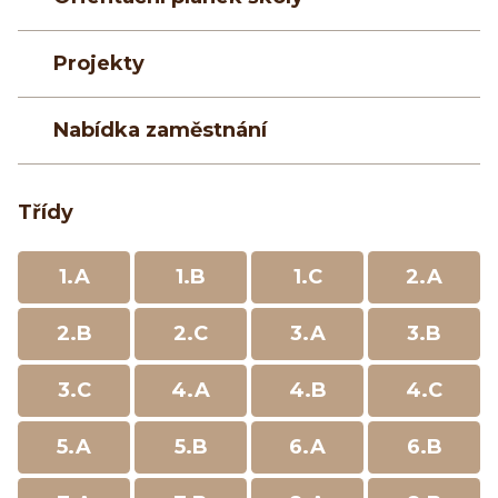
Projekty
Nabídka zaměstnání
Třídy
1.A
1.B
1.C
2.A
2.B
2.C
3.A
3.B
3.C
4.A
4.B
4.C
5.A
5.B
6.A
6.B