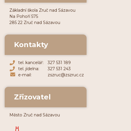
Základní škola Zruč nad Sázavou
Na Pohoří 575
285 22 Zruč nad Sázavou
Kontakty
tel. kancelář:
327 531 189
tel. jídelna:
327 531 243
e-mail:
zszruc@zszruc.cz
Zřizovatel
Město Zruč nad Sázavou