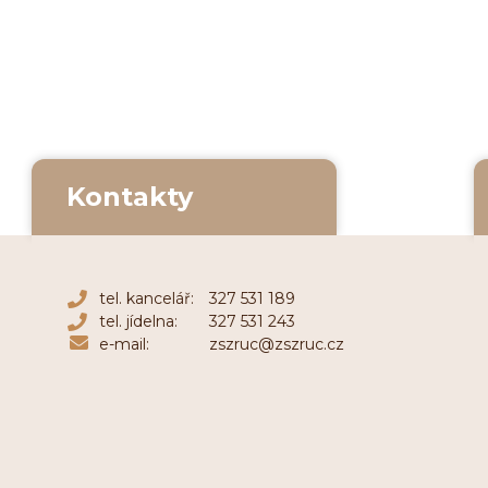
Kontakty
tel. kancelář:
327 531 189
tel. jídelna:
327 531 243
e-mail:
zszruc@zszruc.cz