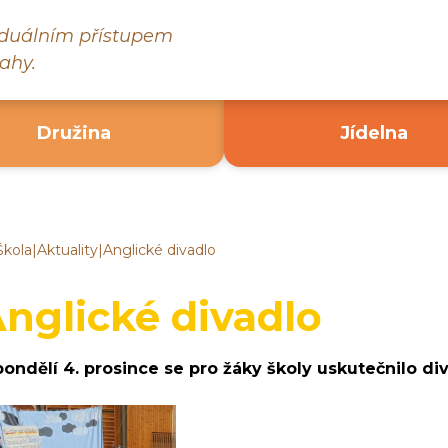
viduálním přístupem
ahy.
Družina
Jídelna
Škola
|
Aktuality
|
Anglické divadlo
ákladní
kola
ruč
nglické divadlo
ad
ázavou
pondělí 4. prosince se pro žáky školy uskutečnilo div