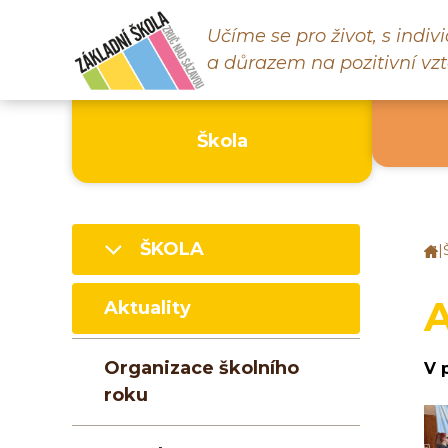
Učíme se pro život, s indi
a důrazem na pozitivní vzt
Škola
ŠKOLA
|
Z
š
Z
A
Aktuality
n
S
Organizace školního
V 
roku