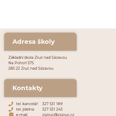
Adresa školy
Základní škola Zruč nad Sázavou
Na Pohoří 575
285 22 Zruč nad Sázavou
Kontakty
tel. kancelář:
327 531 189
tel. jídelna:
327 531 243
e-mail:
zszruc@zszruc.cz