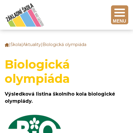
MENU
|
Škola
|
Aktuality
|
Biologická olympiáda
Základní
škola
Zruč
Biologická
nad
Sázavou
olympiáda
Výsledková listina školního kola biologické
olympiády.