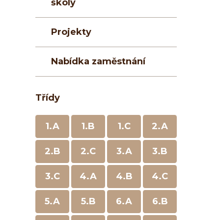
školy
Projekty
Nabídka zaměstnání
Třídy
1.A
1.B
1.C
2.A
2.B
2.C
3.A
3.B
3.C
4.A
4.B
4.C
5.A
5.B
6.A
6.B