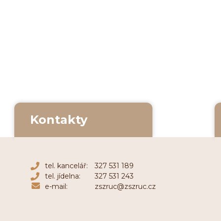
Kontakty
tel. kancelář:
327 531 189
tel. jídelna:
327 531 243
e-mail:
zszruc@zszruc.cz