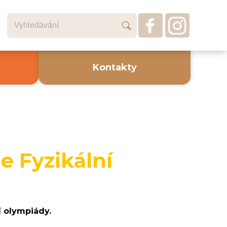
Kontakty
e Fyzikální
í olympiády.