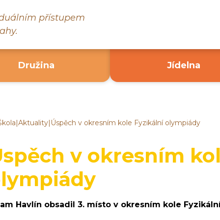
viduálním přístupem
ahy.
Družina
Jídelna
Škola
|
Aktuality
|
Úspěch v okresním kole Fyzikální olympiády
ákladní
kola
ruč
spěch v okresním kol
ad
ázavou
olympiády
am Havlín obsadil 3. místo v okresním kole Fyzikáln