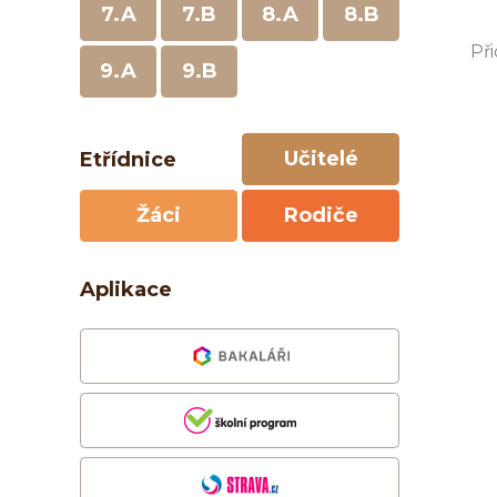
7.A
7.B
8.A
8.B
Př
9.A
9.B
Učitelé
Etřídnice
Žáci
Rodiče
Aplikace