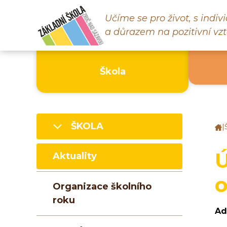
Učíme se pro život, s indi
a důrazem na pozitivní vzt
Škola
ŠKOLA
|
Z
š
Z
Ú
Aktuality
n
S
Organizace školního
roku
Ad