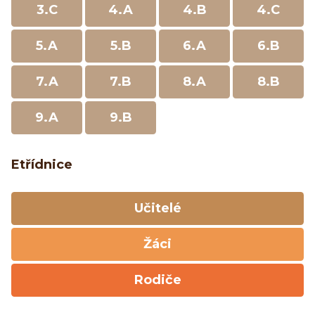
3.C
4.A
4.B
4.C
5.A
5.B
6.A
6.B
7.A
7.B
8.A
8.B
9.A
9.B
Etřídnice
Učitelé
Žáci
Rodiče