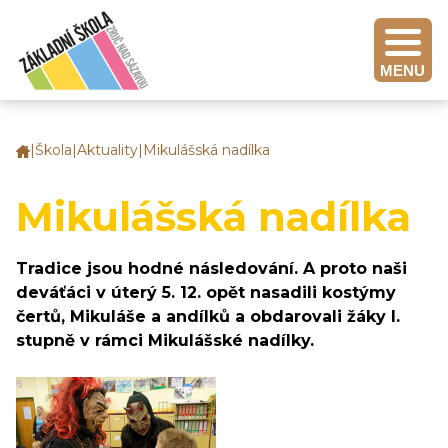
MENU
|
Škola
|
Aktuality
|
Mikulášská nadílka
Základní
škola
Zruč
Mikulášská nadílka
nad
Sázavou
Tradice jsou hodné následování. A proto naši
deváťáci v úterý 5. 12. opět nasadili kostýmy
čertů, Mikuláše a andílků a obdarovali žáky I.
stupně v rámci Mikulášské nadílky.