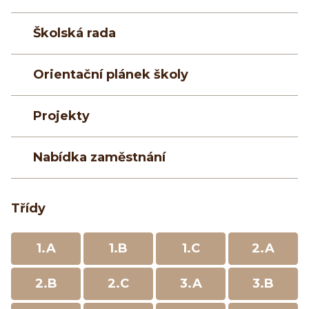
Školská rada
Orientační plánek školy
Projekty
Nabídka zaměstnání
Třídy
1.A
1.B
1.C
2.A
2.B
2.C
3.A
3.B