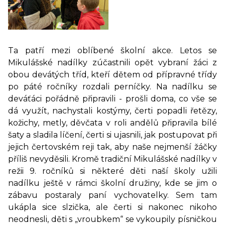
Ta patří mezi oblíbené školní akce. Letos se
Mikulášské nadílky zúčastnili opět vybraní žáci z
obou devátých tříd, kteří dětem od přípravné třídy
po páté ročníky rozdali perníčky. Na nadílku se
deváťáci pořádně připravili - prošli doma, co vše se
dá využít, nachystali kostýmy, čerti popadli řetězy,
kožichy, metly, děvčata v roli andělů připravila bílé
šaty a sladila líčení, čerti si ujasnili, jak postupovat při
jejich čertovském reji tak, aby naše nejmenší žáčky
příliš nevyděsili. Kromě tradiční Mikulášské nadílky v
režii 9. ročníků si některé děti naší školy užili
nadílku ještě v rámci školní družiny, kde se jim o
zábavu postaraly paní vychovatelky. Sem tam
ukápla sice slzička, ale čerti si nakonec nikoho
neodnesli, děti s „vroubkem“ se vykoupily písničkou