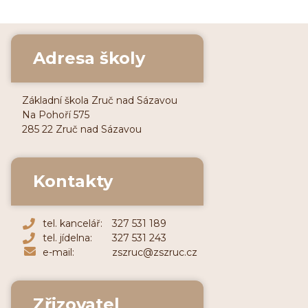
Adresa školy
Základní škola Zruč nad Sázavou
Na Pohoří 575
285 22 Zruč nad Sázavou
Kontakty
tel. kancelář:
327 531 189
tel. jídelna:
327 531 243
e-mail:
zszruc@zszruc.cz
Zřizovatel