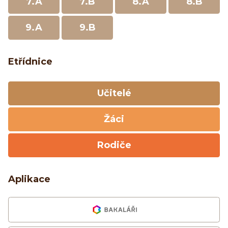
7.A
7.B
8.A
8.B
9.A
9.B
Etřídnice
Učitelé
Žáci
Rodiče
Aplikace