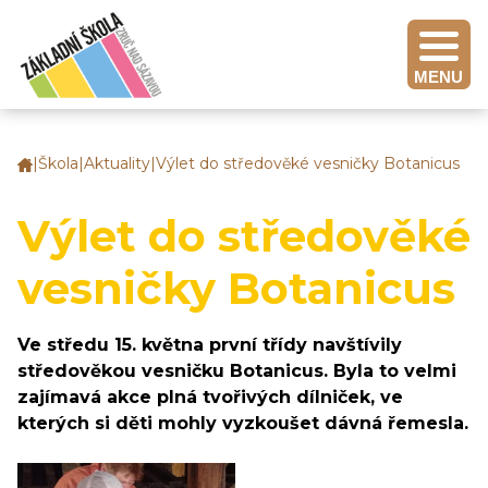
MENU
|
Škola
|
Aktuality
|
Výlet do středověké vesničky Botanicus
Základní
škola
Zruč
Výlet do středověké
nad
Sázavou
vesničky Botanicus
Ve středu 15. května první třídy navštívily
středověkou vesničku Botanicus. Byla to velmi
zajímavá akce plná tvořivých dílniček, ve
kterých si děti mohly vyzkoušet dávná řemesla.