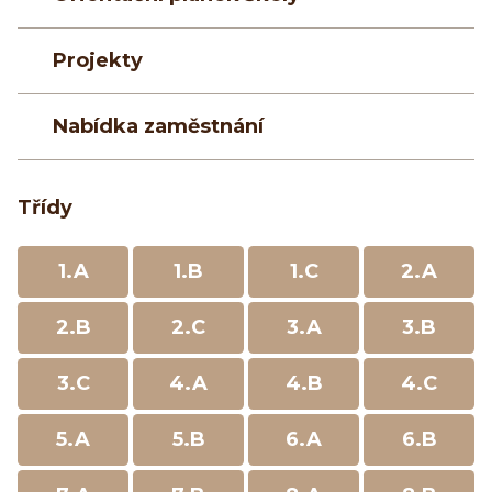
Projekty
Nabídka zaměstnání
Třídy
1.A
1.B
1.C
2.A
2.B
2.C
3.A
3.B
3.C
4.A
4.B
4.C
5.A
5.B
6.A
6.B