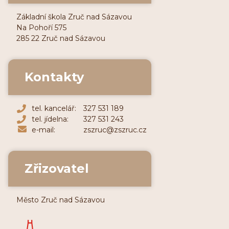
Základní škola Zruč nad Sázavou
Na Pohoří 575
285 22 Zruč nad Sázavou
Kontakty
tel. kancelář:
327 531 189
tel. jídelna:
327 531 243
e-mail:
zszruc@zszruc.cz
Zřizovatel
Město Zruč nad Sázavou