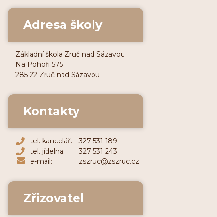
Adresa školy
Základní škola Zruč nad Sázavou
Na Pohoří 575
285 22 Zruč nad Sázavou
Kontakty
tel. kancelář:
327 531 189
tel. jídelna:
327 531 243
e-mail:
zszruc@zszruc.cz
Zřizovatel