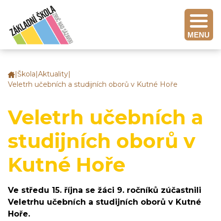
MENU
|
Škola
|
Aktuality
|
Základní
Veletrh učebních a studijních oborů v Kutné Hoře
škola
Zruč
nad
Veletrh učebních a
Sázavou
studijních oborů v
Kutné Hoře
Ve středu 15. října se žáci 9. ročníků zúčastnili
Veletrhu učebních a studijních oborů v Kutné
Hoře.