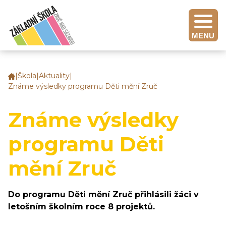
MENU
|
Škola
|
Aktuality
|
Základní
Známe výsledky programu Děti mění Zruč
škola
Zruč
nad
Známe výsledky
Sázavou
programu Děti
mění Zruč
Do programu Děti mění Zruč přihlásili žáci v
letošním školním roce 8 projektů.