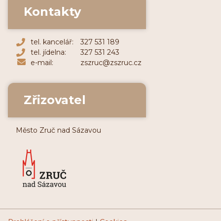
Kontakty
tel. kancelář:
327 531 189
tel. jídelna:
327 531 243
e-mail:
zszruc@zszruc.cz
Zřizovatel
Město Zruč nad Sázavou