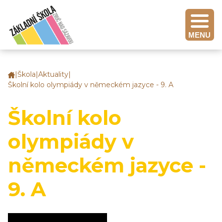
MENU
|
Škola
|
Aktuality
|
Základní
Školní kolo olympiády v německém jazyce - 9. A
škola
Zruč
nad
Školní kolo
Sázavou
olympiády v
německém jazyce -
9. A