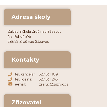
Adresa školy
Základní škola Zruč nad Sázavou
Na Pohoří 575
285 22 Zruč nad Sázavou
Kontakty
tel. kancelář:
327 531 189
tel. jídelna:
327 531 243
e-mail:
zszruc@zszruc.cz
Zřizovatel