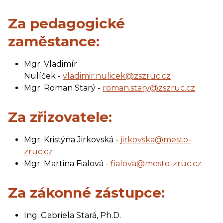
Za pedagogické
zaměstance:
Mgr. Vladimír
Nulíček -
vladimir.nulicek@zszruc.cz
Mgr. Roman Starý -
roman.stary@zszruc.cz
Za zřizovatele:
Mgr. Kristýna Jirkovská -
jirkovska@mesto-
zruc.cz
Mgr. Martina Fialová -
fialova@mesto-zruc.cz
Za zákonné zástupce:
Ing. Gabriela Stará, Ph.D.