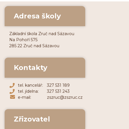
Adresa školy
Základní škola Zruč nad Sázavou
Na Pohoří 575
285 22 Zruč nad Sázavou
Kontakty
tel. kancelář:
327 531 189
tel. jídelna:
327 531 243
e-mail:
zszruc@zszruc.cz
Zřizovatel