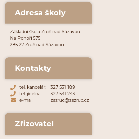
Adresa školy
Základní škola Zruč nad Sázavou
Na Pohoří 575
285 22 Zruč nad Sázavou
Kontakty
tel. kancelář:
327 531 189
tel. jídelna:
327 531 243
e-mail:
zszruc@zszruc.cz
Zřizovatel