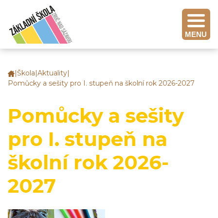
MENU
|
Škola
|
Aktuality
|
Základní
Pomůcky a sešity pro I. stupeň na školní rok 2026-2027
škola
Zruč
nad
Pomůcky a sešity
Sázavou
pro I. stupeň na
školní rok 2026-
2027