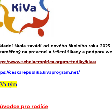
kladní škola zavádí od nového školního roku 2025-
 zaměřený na prevenci a řešení šikany a podporu we
tps://www.scholaempirica.
org/metodiky/kiva/
tps://ceskarepublika.kivaprogram.net/
Va tým
ůvodce pro rodiče