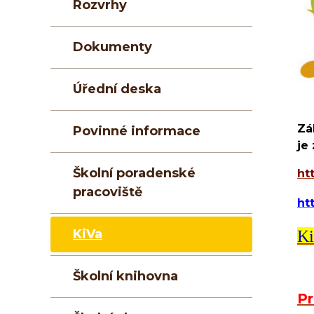
Rozvrhy
Dokumenty
Úřední deska
Zá
Povinné informace
je
Školní poradenské
ht
pracoviště
ht
KiVa
Ki
Školní knihovna
Pr