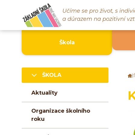
Učíme se pro život, s indi
a důrazem na pozitivní vzt
Škola
ŠKOLA
|
Z
š
Z
K
Aktuality
n
S
Organizace školního
roku