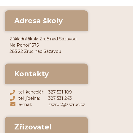
Adresa školy
Základní škola Zruč nad Sázavou
Na Pohoří 575
285 22 Zruč nad Sázavou
Kontakty
tel. kancelář:
327 531 189
tel. jídelna:
327 531 243
e-mail:
zszruc@zszruc.cz
Zřizovatel