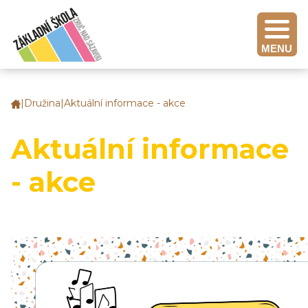
MENU
|
Družina
|
Aktuální informace - akce
Základní
škola
Zruč
Aktuální informace
nad
Sázavou
- akce