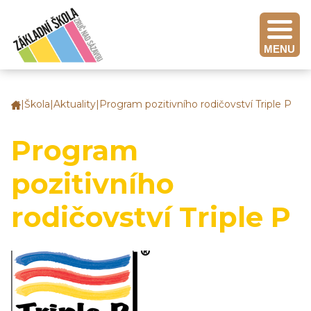
MENU
|
Škola
|
Aktuality
|
Program pozitivního rodičovství Triple P
Základní
škola
Zruč
Program
nad
Sázavou
pozitivního
rodičovství Triple P