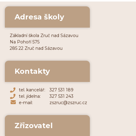
Adresa školy
Základní škola Zruč nad Sázavou
Na Pohoří 575
285 22 Zruč nad Sázavou
Kontakty
tel. kancelář:
327 531 189
tel. jídelna:
327 531 243
e-mail:
zszruc@zszruc.cz
Zřizovatel