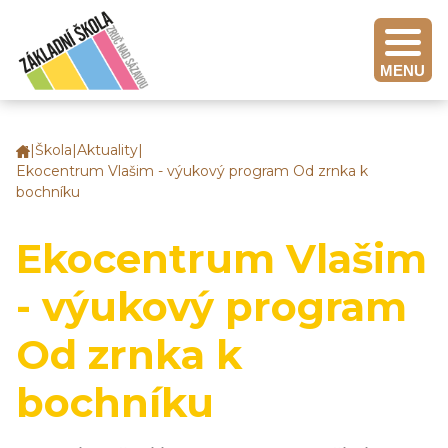
MENU
|
Škola
|
Aktuality
|
Základní
Ekocentrum Vlašim - výukový program Od zrnka k
škola
bochníku
Zruč
nad
Sázavou
Ekocentrum Vlašim
- výukový program
Od zrnka k
bochníku