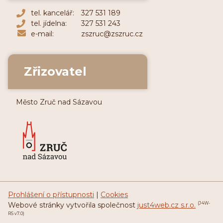
tel. kancelář:
327 531 189
tel. jídelna:
327 531 243
e-mail:
zszruc@zszruc.cz
Zřizovatel
Město Zruč nad Sázavou
Prohlášení o přístupnosti
|
Cookies
Webové stránky vytvořila společnost
just4web.cz s.r.o.
(J4W-
RS v7.0)