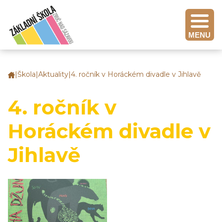
MENU
|
Škola
|
Aktuality
|
4. ročník v Horáckém divadle v Jihlavě
Základní
škola
Zruč
4. ročník v
nad
Sázavou
Horáckém divadle v
Jihlavě