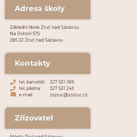
Adresa školy
Základní škola Zruč nad Sázavou
Na Pohoří 575
285 22 Zruč nad Sázavou
Kontakty
tel. kancelář:
327 531 189
tel. jídelna:
327 531 243
e-mail:
zszruc@zszruc.cz
Zřizovatel
Město Zruč nad Sázavou