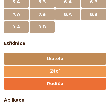
5.A
5.B
6.A
6.B
7.A
7.B
8.A
8.B
9.A
9.B
Etřídnice
Učitelé
Žáci
Rodiče
Aplikace