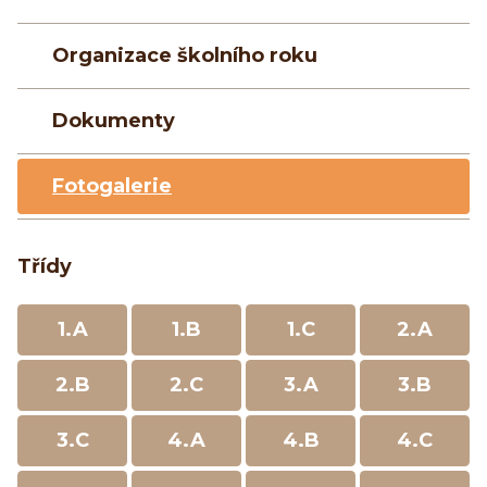
Organizace školního roku
Dokumenty
Fotogalerie
Třídy
1.A
1.B
1.C
2.A
2.B
2.C
3.A
3.B
3.C
4.A
4.B
4.C