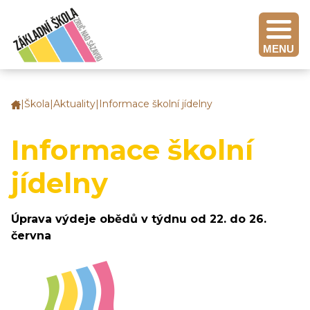
MENU
|
Škola
|
Aktuality
|
Informace školní jídelny
Základní
škola
Zruč
Informace školní
nad
Sázavou
jídelny
Úprava výdeje obědů v týdnu od 22. do 26.
června