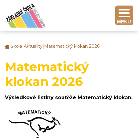
MENU
|
Škola
|
Aktuality
|
Matematický klokan 2026
Základní
škola
Zruč
Matematický
nad
Sázavou
klokan 2026
Výsledkové listiny soutěže Matematický klokan.