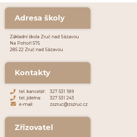
Adresa školy
Základní škola Zruč nad Sázavou
Na Pohoří 575
285 22 Zruč nad Sázavou
Kontakty
tel. kancelář:
327 531 189
tel. jídelna:
327 531 243
e-mail:
zszruc@zszruc.cz
Zřizovatel