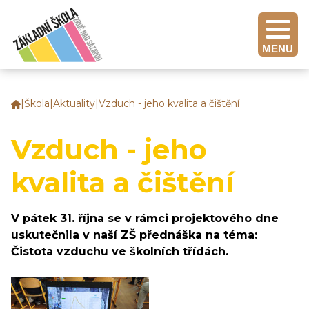
MENU
|
Škola
|
Aktuality
|
Vzduch - jeho kvalita a čištění
Základní
škola
Zruč
Vzduch - jeho
nad
Sázavou
kvalita a čištění
V pátek 31. října se v rámci projektového dne
uskutečnila v naší ZŠ přednáška na téma:
Čistota vzduchu ve školních třídách.