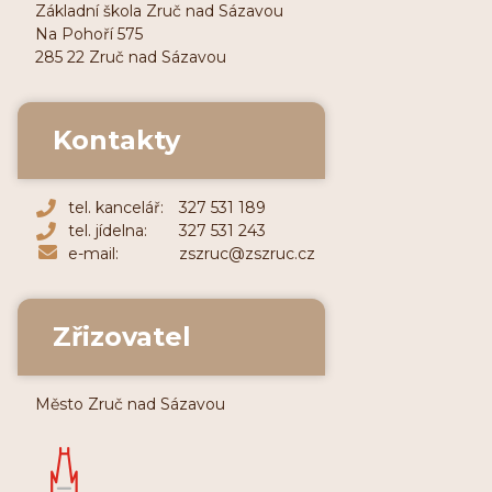
Základní škola Zruč nad Sázavou
Na Pohoří 575
285 22 Zruč nad Sázavou
Kontakty
tel. kancelář:
327 531 189
tel. jídelna:
327 531 243
e-mail:
zszruc@zszruc.cz
Zřizovatel
Město Zruč nad Sázavou