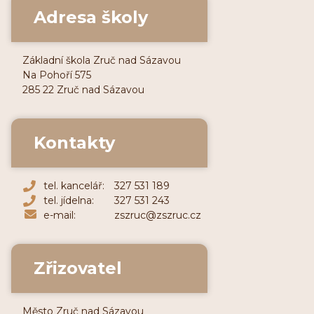
Adresa školy
Základní škola Zruč nad Sázavou
Na Pohoří 575
285 22 Zruč nad Sázavou
Kontakty
tel. kancelář:
327 531 189
tel. jídelna:
327 531 243
e-mail:
zszruc@zszruc.cz
Zřizovatel
Město Zruč nad Sázavou