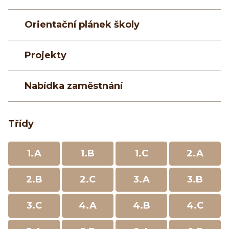
Orientační plánek školy
Projekty
Nabídka zaměstnání
Třídy
1.A
1.B
1.C
2.A
2.B
2.C
3.A
3.B
3.C
4.A
4.B
4.C