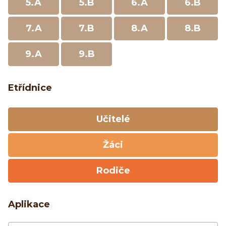
5.A
5.B
6.A
6.B
7.A
7.B
8.A
8.B
9.A
9.B
Etřídnice
Učitelé
Žáci
Rodiče
Aplikace