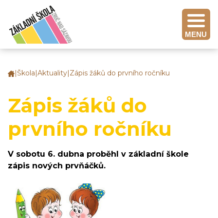
MENU
|
Škola
|
Aktuality
|
Zápis žáků do prvního ročníku
Základní
škola
Zruč
Zápis žáků do
nad
Sázavou
prvního ročníku
V sobotu 6. dubna proběhl v základní škole
zápis nových prvňáčků.