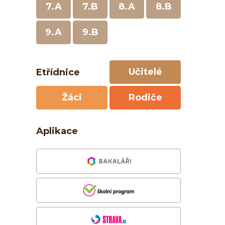
7.A
7.B
8.A
8.B
9.A
9.B
Učitelé
Etřídnice
Žáci
Rodiče
Aplikace