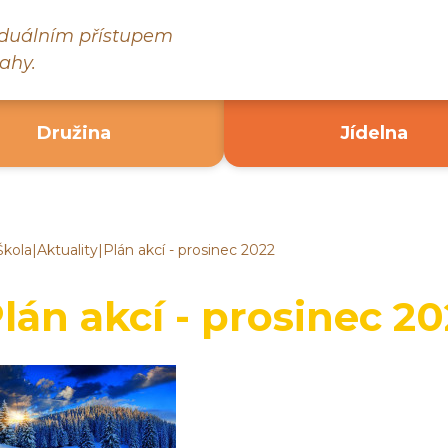
viduálním přístupem
ahy.
Družina
Jídelna
Škola
|
Aktuality
|
Plán akcí - prosinec 2022
ákladní
kola
ruč
lán akcí - prosinec 2
ad
ázavou