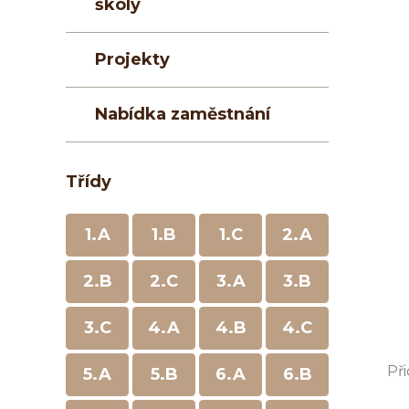
školy
Projekty
Nabídka zaměstnání
Třídy
1.A
1.B
1.C
2.A
2.B
2.C
3.A
3.B
3.C
4.A
4.B
4.C
Při
5.A
5.B
6.A
6.B