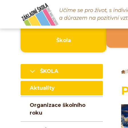
Učíme se pro život, s indi
a důrazem na pozitivní vzt
Škola
ŠKOLA
|
Z
š
Z
P
Aktuality
n
S
Organizace školního
roku