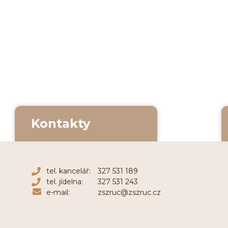
Kontakty
tel. kancelář:
327 531 189
tel. jídelna:
327 531 243
e-mail:
zszruc@zszruc.cz