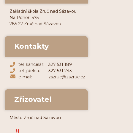
Základní škola Zruč nad Sázavou
Na Pohoří 575
285 22 Zruč nad Sázavou
Kontakty
tel. kancelář:
327 531 189
tel. jídelna:
327 531 243
e-mail:
zszruc@zszruc.cz
Zřizovatel
Město Zruč nad Sázavou