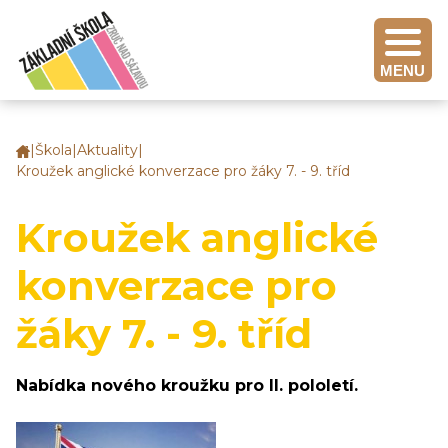
MENU
|
Škola
|
Aktuality
|
Základní
Kroužek anglické konverzace pro žáky 7. - 9. tříd
škola
Zruč
nad
Kroužek anglické
Sázavou
konverzace pro
žáky 7. - 9. tříd
Nabídka nového kroužku pro II. pololetí.