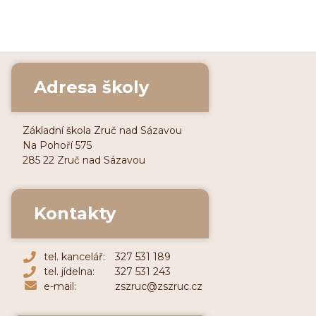
Adresa školy
Základní škola Zruč nad Sázavou
Na Pohoří 575
285 22 Zruč nad Sázavou
Kontakty
tel. kancelář:
327 531 189
tel. jídelna:
327 531 243
e-mail:
zszruc@zszruc.cz