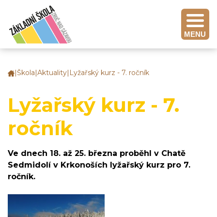
MENU
|
Škola
|
Aktuality
|
Lyžařský kurz - 7. ročník
Základní
škola
Zruč
Lyžařský kurz - 7.
nad
Sázavou
ročník
Ve dnech 18. až 25. března proběhl v Chatě
Sedmidolí v Krkonoších lyžařský kurz pro 7.
ročník.