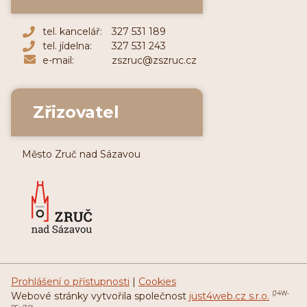
tel. kancelář:
327 531 189
tel. jídelna:
327 531 243
e-mail:
zszruc@zszruc.cz
Zřizovatel
Město Zruč nad Sázavou
Prohlášení o přístupnosti
|
Cookies
Webové stránky vytvořila společnost
just4web.cz s.r.o.
(J4W-