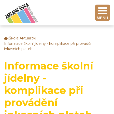
MENU
|
Škola
|
Aktuality
|
Základní
Informace školní jídelny - komplikace při provádění
škola
inkasních plateb
Zruč
nad
Sázavou
Informace školní
jídelny -
komplikace při
provádění