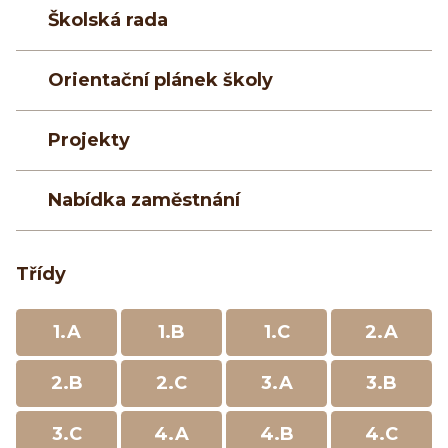
Školská rada
Orientační plánek školy
Projekty
Nabídka zaměstnání
Třídy
1.A
1.B
1.C
2.A
2.B
2.C
3.A
3.B
3.C
4.A
4.B
4.C