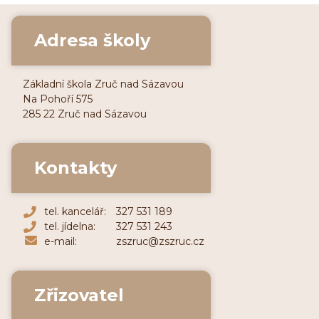
Adresa školy
Základní škola Zruč nad Sázavou
Na Pohoří 575
285 22 Zruč nad Sázavou
Kontakty
tel. kancelář:
327 531 189
tel. jídelna:
327 531 243
e-mail:
zszruc@zszruc.cz
Zřizovatel