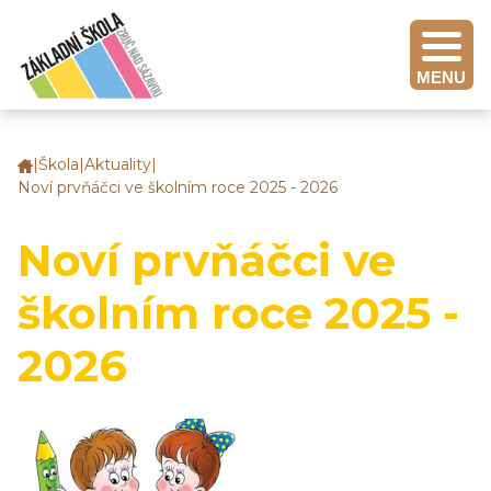
MENU
|
Škola
|
Aktuality
|
Základní
Noví prvňáčci ve školním roce 2025 - 2026
škola
Zruč
nad
Noví prvňáčci ve
Sázavou
školním roce 2025 -
2026