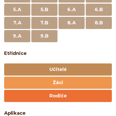
5.A
5.B
6.A
6.B
7.A
7.B
8.A
8.B
9.A
9.B
Etřídnice
Učitelé
Žáci
Rodiče
Aplikace