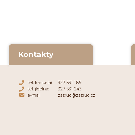
Kontakty
tel. kancelář:
327 531 189
tel. jídelna:
327 531 243
e-mail:
zszruc@zszruc.cz