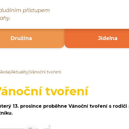
viduálním přístupem
ahy.
Družina
Jídelna
Škola
|
Aktuality
|
Vánoční tvoření
ákladní
kola
ruč
ánoční tvoření
ad
ázavou
úterý 13. prosince proběhne Vánoční tvoření s rodiči a 
čníku.