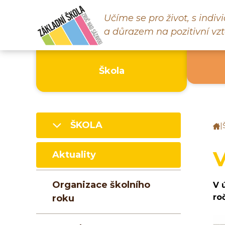
Učíme se pro život, s indi
a důrazem na pozitivní vzt
Škola
ŠKOLA
|
Z
š
Z
V
Aktuality
n
S
Organizace školního
V 
ro
roku