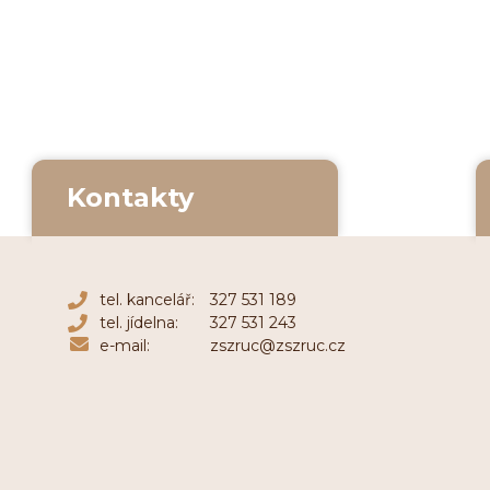
Kontakty
tel. kancelář:
327 531 189
tel. jídelna:
327 531 243
e-mail:
zszruc@zszruc.cz