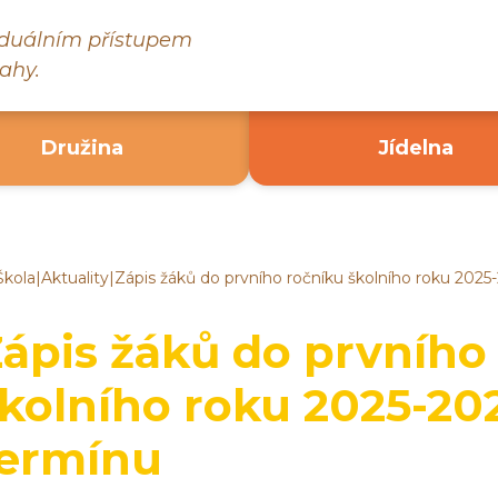
viduálním přístupem
ahy.
Družina
Jídelna
Škola
|
Aktuality
|
Zápis žáků do prvního ročníku školního roku 2025-
ákladní
kola
ruč
ápis žáků do prvního
ad
ázavou
kolního roku 2025-202
termínu