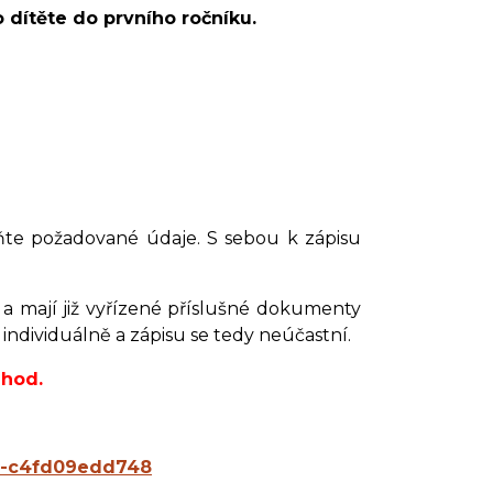
 dítěte do prvního ročníku.
lňte požadované údaje. S sebou k zápisu
 a mají již vyřízené příslušné dokumenty
ndividuálně a zápisu se tedy neúčastní.
 hod.
548-c4fd09edd748