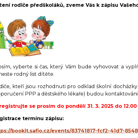
žení rodiče předškoláků, zveme Vás k zápisu Vašeho
osím, vyberte si čas, který Vám bude vyhovovat a vyp
neste rodný list dítěte.
diče, kteří jsou rozhodnuti pro odklad školní docházky
oporučení PPP a děstského lékaře) budou kontaktováni i
registrujte se prosím do pondělí 31. 3. 2025 do 12.00
gistrace termínu zápisu:
tps://bookit.safio.cz/events/83741817-fcf2-41d7-8