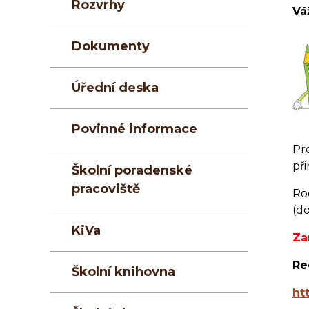
Rozvrhy
Vá
Dokumenty
Úřední deska
Povinné informace
Pr
při
Školní poradenské
pracoviště
Ro
(d
KiVa
Za
Re
Školní knihovna
ht