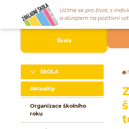
Učíme se pro život, s indi
a důrazem na pozitivní vzt
Škola
ŠKOLA
|
Z
š
Z
Z
Aktuality
n
S
š
Organizace školního
roku