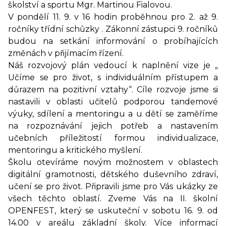
školství a sportu Mgr. Martinou Fialovou.
V pondělí 11. 9. v 16 hodin proběhnou pro 2. až 9.
ročníky třídní schůzky . Zákonní zástupci 9. ročníků
budou na setkání informování o probíhajících
změnách v přijímacím řízení.
Náš rozvojový plán vedoucí k naplnění vize je „
Učíme se pro život, s individuálním přístupem a
důrazem na pozitivní vztahy“. Cíle rozvoje jsme si
nastavili v oblasti učitelů podporou tandemové
výuky, sdílení a mentoringu a u dětí se zaměříme
na rozpoznávání jejich potřeb a nastavením
učebních příležitostí formou individualizace,
mentoringu a kritického myšlení.
Školu otevíráme novým možnostem v oblastech
digitální gramotnosti, dětského duševního zdraví,
učení se pro život. Připravili jsme pro Vás ukázky ze
všech těchto oblastí. Zveme Vás na II. školní
OPENFEST, který se uskuteční v sobotu 16. 9. od
14.00 v areálu základní školy. Více informací