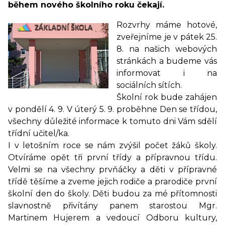
během nového školního roku čekají.
Rozvrhy máme hotové,
zveřejníme je v pátek 25.
8. na našich webových
stránkách a budeme vás
informovat i na
sociálních sítích.
Školní rok bude zahájen
v pondělí 4. 9. V úterý 5. 9. proběhne Den se třídou,
všechny důležité informace k tomuto dni Vám sdělí
třídní učitel/ka.
I v letošním roce se nám zvýšil počet žáků školy.
Otvíráme opět tři první třídy a přípravnou třídu.
Velmi se na všechny prvňáčky a děti v přípravné
třídě těšíme a zveme jejich rodiče a prarodiče první
školní den do školy. Děti budou za mé přítomnosti
slavnostně přivítány panem starostou Mgr.
Martinem Hujerem a vedoucí Odboru kultury,