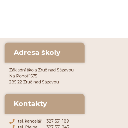
Adresa školy
Základní škola Zruč nad Sázavou
Na Pohoří 575
285 22 Zruč nad Sázavou
Kontakty
tel. kancelář:
327 531 189
tel. jídelna:
327 531 243