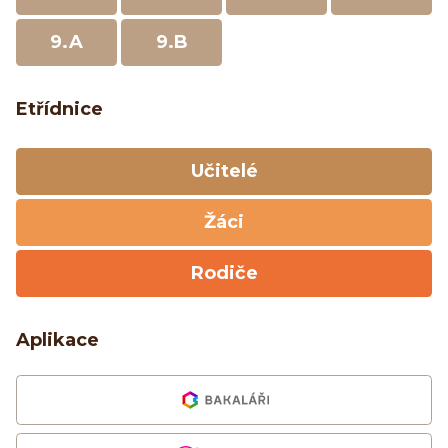
9.A
9.B
Etřídnice
Učitelé
Žáci
Rodiče
Aplikace