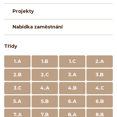
Projekty
Nabídka zaměstnání
Třídy
1.A
1.B
1.C
2.A
2.B
2.C
3.A
3.B
3.C
4.A
4.B
4.C
5.A
5.B
6.A
6.B
7.A
7.B
8.A
8.B