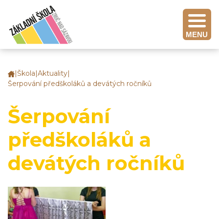
MENU
|
Škola
|
Aktuality
|
Základní
Šerpování předškoláků a devátých ročníků
škola
Zruč
nad
Šerpování
Sázavou
předškoláků a
devátých ročníků