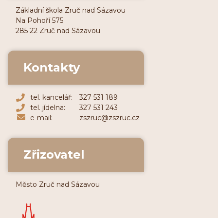
Základní škola Zruč nad Sázavou
Na Pohoří 575
285 22 Zruč nad Sázavou
Kontakty
tel. kancelář:
327 531 189
tel. jídelna:
327 531 243
e-mail:
zszruc@zszruc.cz
Zřizovatel
Město Zruč nad Sázavou