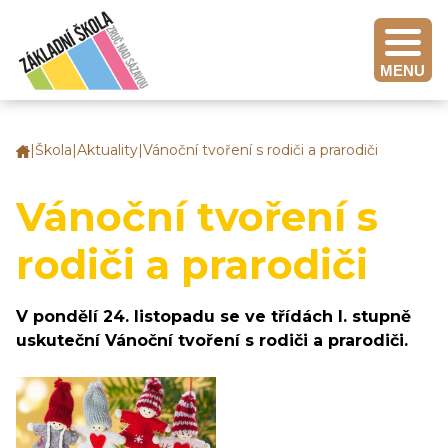
MENU
|
Škola
|
Aktuality
|
Vánoční tvoření s rodiči a prarodiči
Základní
škola
Zruč
Vánoční tvoření s
nad
Sázavou
rodiči a prarodiči
V pondělí 24. listopadu se ve třídách I. stupně
uskuteční Vánoční tvoření s rodiči a prarodiči.