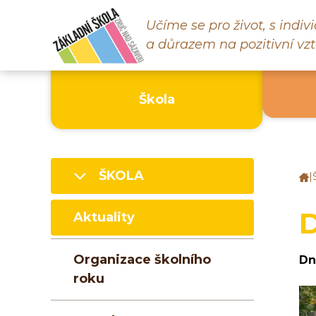
Učíme se pro život, s indi
a důrazem na pozitivní vzt
Škola
ŠKOLA
|
Z
š
Z
D
Aktuality
n
S
Organizace školního
Dne
roku