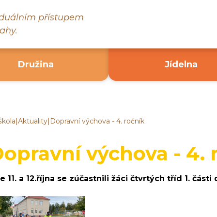
viduálním přístupem
ahy.
Družina
Jídelna
Škola
|
Aktuality
|
Dopravní výchova - 4. ročník
ákladní
kola
ruč
opravní výchova - 4. 
ad
ázavou
 11. a 12.října se zúčastnili žáci čtvrtých tříd 1. část