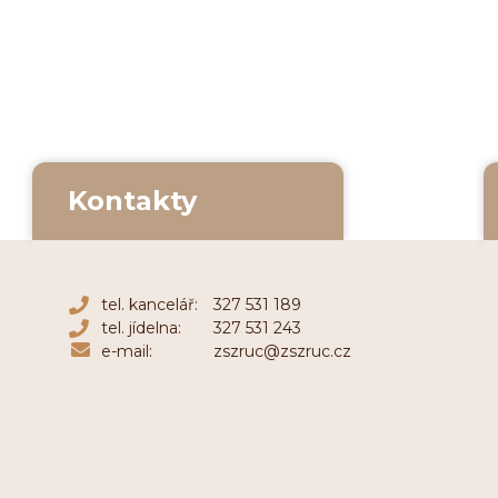
Kontakty
tel. kancelář:
327 531 189
tel. jídelna:
327 531 243
e-mail:
zszruc@zszruc.cz