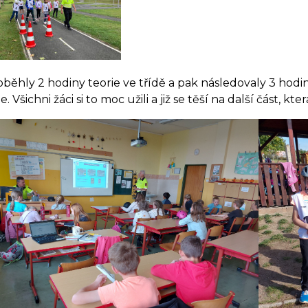
běhly 2 hodiny teorie ve třídě a pak následovaly 3 hodin
e. Všichni žáci si to moc užili a již se těší na další část, k