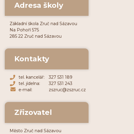
Adresa školy
Základní škola Zruč nad Sázavou
Na Pohoří 575
285 22 Zruč nad Sázavou
Kontakty
tel. kancelář:
327 531 189
tel. jídelna:
327 531 243
e-mail:
zszruc@zszruc.cz
Zřizovatel
Město Zruč nad Sázavou