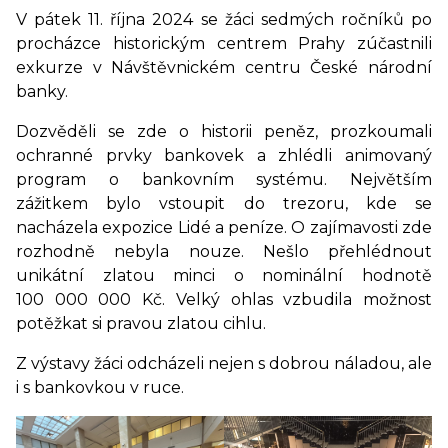
V pátek 11. října 2024 se žáci sedmých ročníků po
procházce historickým centrem Prahy zúčastnili
exkurze v Návštěvnickém centru České národní
banky.
Dozvěděli se zde o historii peněz, prozkoumali
ochranné prvky bankovek a zhlédli animovaný
program o bankovním systému. Největším
zážitkem bylo vstoupit do trezoru, kde se
nacházela expozice Lidé a peníze. O zajímavosti zde
rozhodně nebyla nouze. Nešlo přehlédnout
unikátní zlatou minci o nominální hodnotě
100 000 000 Kč. Velký ohlas vzbudila možnost
potěžkat si pravou zlatou cihlu.
Z výstavy žáci odcházeli nejen s dobrou náladou, ale
i s bankovkou v ruce.