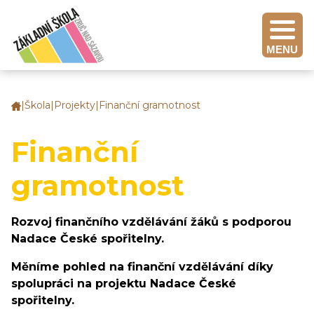
MENU
|
Škola
|
Projekty
|
Finanční gramotnost
Základní
škola
Zruč
Finanční
nad
Sázavou
gramotnost
Rozvoj finančního vzdělávání žáků s podporou
Nadace České spořitelny.
Měníme pohled na finanční vzdělávání díky
spolupráci na projektu Nadace České
spořitelny.