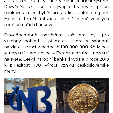
a jak s nimi ruku v ruce vznikal finanční systém.
Dozvěděli se také o vývoji ochranných prvků
bankovek a nechyběl ani audiovizuální program.
Mohli se téměř dotknout více či méně zdařilých
padělků našich bankovek.
Pravděpodobně největším zážitkem byl pro
všechny pohled a příležitost skoro si sáhnout
na zlatou minci v hodnotě
100
000
000
Kč
. Mince
je největší zlatou mincí v Evropě a druhou největší
na světě. Česká národní banka ji vydala v roce 2019
k příležitosti 100. výročí vzniku československé
měny.