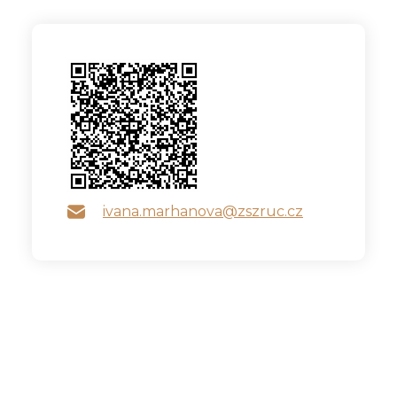
ivana.marhanova@zszruc.cz