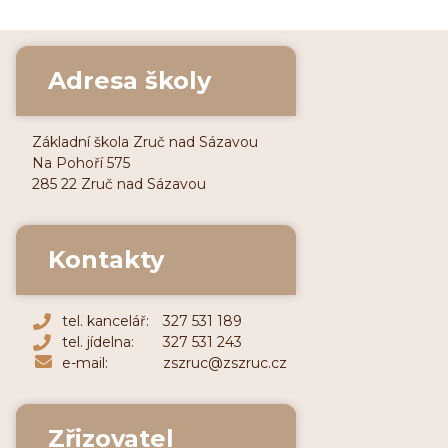
Adresa školy
Základní škola Zruč nad Sázavou
Na Pohoří 575
285 22 Zruč nad Sázavou
Kontakty
tel. kancelář:
327 531 189
tel. jídelna:
327 531 243
e-mail:
zszruc@zszruc.cz
Zřizovatel