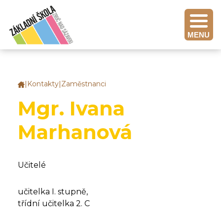
MENU
|
Kontakty
|
Zaměstnanci
Základní
škola
Mgr. Ivana
Zruč
nad
Marhanová
Sázavou
Učitelé
učitelka I. stupně,
třídní učitelka 2. C