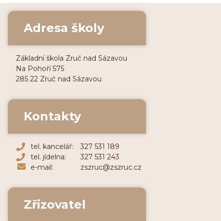
Adresa školy
Základní škola Zruč nad Sázavou
Na Pohoří 575
285 22 Zruč nad Sázavou
Kontakty
tel. kancelář:
327 531 189
tel. jídelna:
327 531 243
e-mail:
zszruc@zszruc.cz
Zřizovatel