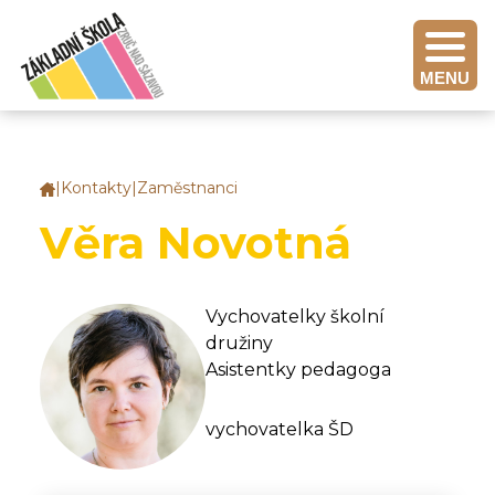
MENU
|
Kontakty
|
Zaměstnanci
Základní
škola
Věra Novotná
Zruč
nad
Sázavou
Vychovatelky školní
družiny
Asistentky pedagoga
vychovatelka ŠD