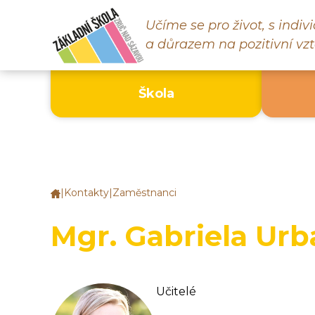
Učíme se pro život, s indi
a důrazem na pozitivní vzt
Škola
|
Kontakty
|
Zaměstnanci
Základní
škola
Zruč
Mgr. Gabriela Ur
nad
Sázavou
Učitelé