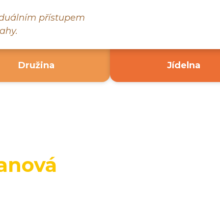
viduálním přístupem
ahy.
Družina
Jídelna
banová