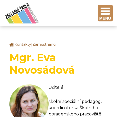
MENU
|
Kontakty
|
Zaměstnanci
Základní
škola
Mgr. Eva
Zruč
nad
Novosádová
Sázavou
Učitelé
školní speciální pedagog,
koordinátorka Školního
poradenského pracoviště