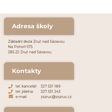
Adresa školy
Základní škola Zruč nad Sázavou
Na Pohoří 575
285 22 Zruč nad Sázavou
Kontakty
tel. kancelář:
327 531 189
tel. jídelna:
327 531 243
e-mail:
zszruc@zszruc.cz