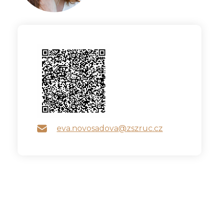
eva.novosadova@zszruc.cz