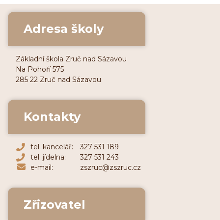
Adresa školy
Základní škola Zruč nad Sázavou
Na Pohoří 575
285 22 Zruč nad Sázavou
Kontakty
tel. kancelář:
327 531 189
tel. jídelna:
327 531 243
e-mail:
zszruc@zszruc.cz
Zřizovatel